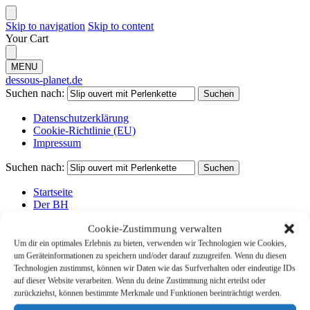
Skip to navigation
Skip to content
Your Cart
MENU
dessous-planet.de
Suchen nach:
Suchen
Datenschutzerklärung
Cookie-Richtlinie (EU)
Impressum
Suchen nach:
Suchen
Startseite
Der BH
Dessous
Cookie-Zustimmung verwalten
Start
/
Suchergebnisse für „Slip ouvert mit Perlenkette“
Um dir ein optimales Erlebnis zu bieten, verwenden wir Technologien wie Cookies,
um Geräteinformationen zu speichern und/oder darauf zuzugreifen. Wenn du diesen
Search Results for:
Slip ouvert
Technologien zustimmst, können wir Daten wie das Surfverhalten oder eindeutige IDs
auf dieser Website verarbeiten. Wenn du deine Zustimmung nicht erteilst oder
mit Perlenkette
zurückziehst, können bestimmte Merkmale und Funktionen beeinträchtigt werden.