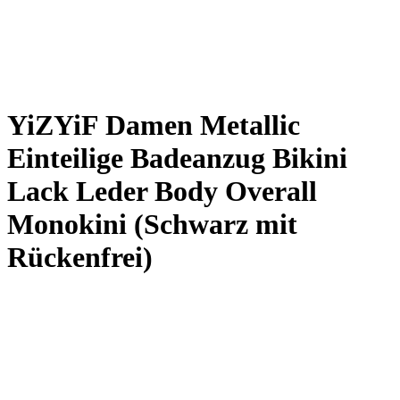
YiZYiF Damen Metallic
Einteilige Badeanzug Bikini
Lack Leder Body Overall
Monokini (Schwarz mit
Rückenfrei)
€
11,69
inkl. MwSt.
Last updated on 10. August 2026 09:28
Amazon / Ebay Produkt ansehen*
Kategorien
Werbung