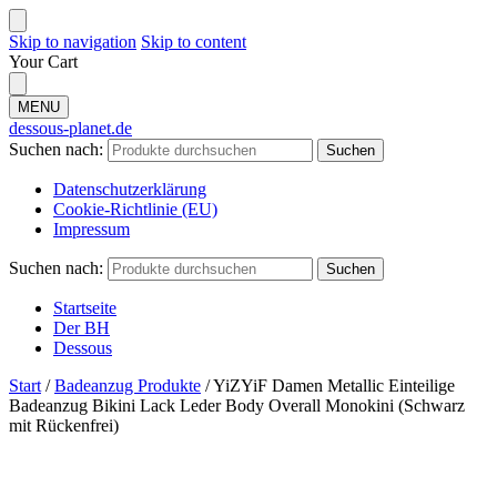
Skip to navigation
Skip to content
Your Cart
MENU
dessous-planet.de
Suchen nach:
Suchen
Datenschutzerklärung
Cookie-Richtlinie (EU)
Impressum
Suchen nach:
Suchen
Startseite
Der BH
Dessous
Start
/
Badeanzug Produkte
/
YiZYiF Damen Metallic Einteilige
Badeanzug Bikini Lack Leder Body Overall Monokini (Schwarz
mit Rückenfrei)