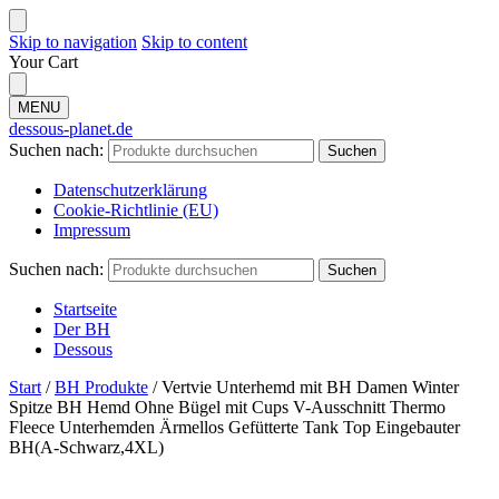
Skip to navigation
Skip to content
Your Cart
MENU
dessous-planet.de
Suchen nach:
Suchen
Datenschutzerklärung
Cookie-Richtlinie (EU)
Impressum
Suchen nach:
Suchen
Startseite
Der BH
Dessous
Start
/
BH Produkte
/
Vertvie Unterhemd mit BH Damen Winter
Spitze BH Hemd Ohne Bügel mit Cups V-Ausschnitt Thermo
Fleece Unterhemden Ärmellos Gefütterte Tank Top Eingebauter
BH(A-Schwarz,4XL)