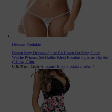
Dessous-Produkte
Frauen Sexy Dessous Spitze Bh Hosen Set Sling Shorts
Weiche Pyjamas Set Halfter Kleid Komfort Pyjamas Slip Set
(EU:34, Grün)
€
18,70
Amazon / Ebay Produkt ansehen*
inkl. MwSt.