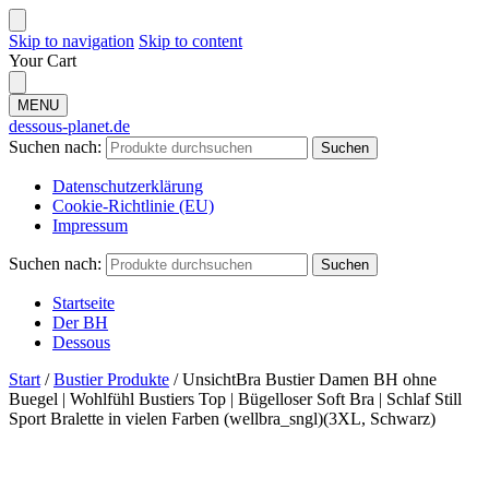
Skip to navigation
Skip to content
Your Cart
MENU
dessous-planet.de
Suchen nach:
Suchen
Datenschutzerklärung
Cookie-Richtlinie (EU)
Impressum
Suchen nach:
Suchen
Startseite
Der BH
Dessous
Start
/
Bustier Produkte
/
UnsichtBra Bustier Damen BH ohne
Buegel | Wohlfühl Bustiers Top | Bügelloser Soft Bra | Schlaf Still
Sport Bralette in vielen Farben (wellbra_sngl)(3XL, Schwarz)