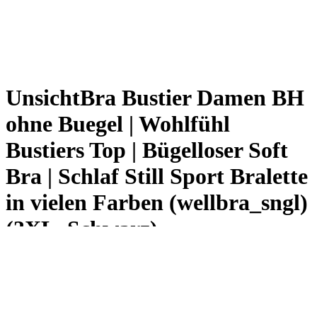
UnsichtBra Bustier Damen BH
ohne Buegel | Wohlfühl
Bustiers Top | Bügelloser Soft
Bra | Schlaf Still Sport Bralette
in vielen Farben (wellbra_sngl)
(3XL, Schwarz)
€
12,99
inkl. MwSt.
Price per unit: 4,33 € / Stück
Last updated on 3. August 2026 11:18
Amazon / Ebay Produkt ansehen*