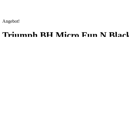
Angebot!
Triumph BH Micro Fun N Blac
€
19,95
Ursprünglicher Preis war: €19,95
€
11,26
Aktueller Preis ist: €1
-44%
Last updated on 3. August 2026 09:18
Amazon / Ebay Produkt ansehen*
Kategorien
Werbung
Werbung
Werbung
Werbung
Beschreibung