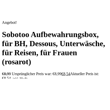
Angebot!
Sobotoo Aufbewahrungsbox,
für BH, Dessous, Unterwäsche,
für Reisen, für Frauen
(rosarot)
€
8,99
Ursprünglicher Preis war: €8,99
€
8,54
Aktueller Preis ist:
€8,54.
inkl. MwSt.
-5%
Price per unit: 2,85 € / Stück
Last updated on 6. August 2026 14:29
Amazon / Ebay Produkt ansehen*
Kategorien
Werbung