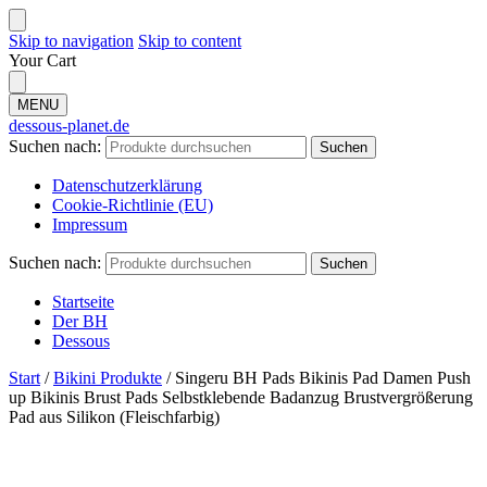
Skip to navigation
Skip to content
Your Cart
MENU
dessous-planet.de
Suchen nach:
Suchen
Datenschutzerklärung
Cookie-Richtlinie (EU)
Impressum
Suchen nach:
Suchen
Startseite
Der BH
Dessous
Start
/
Bikini Produkte
/
Singeru BH Pads Bikinis Pad Damen Push
up Bikinis Brust Pads Selbstklebende Badanzug Brustvergrößerung
Pad aus Silikon (Fleischfarbig)