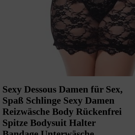
Sexy Dessous Damen für Sex,
Spaß Schlinge Sexy Damen
Reizwäsche Body Rückenfrei
Spitze Bodysuit Halter
Bandage Unterwäsche