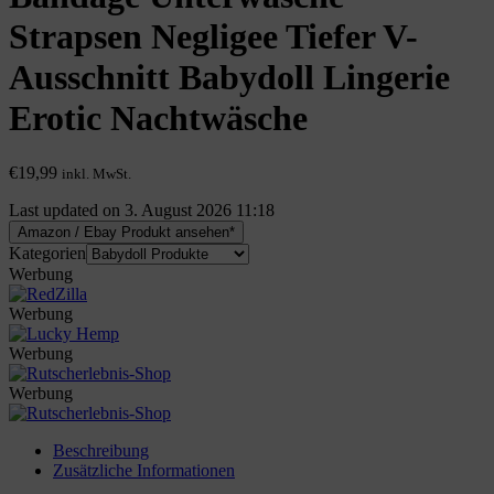
Strapsen Negligee Tiefer V-
Ausschnitt Babydoll Lingerie
Erotic Nachtwäsche
€
19,99
inkl. MwSt.
Last updated on 3. August 2026 11:18
Amazon / Ebay Produkt ansehen*
Kategorien
Werbung
Werbung
Werbung
Werbung
Beschreibung
Zusätzliche Informationen