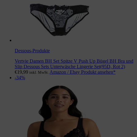
Dessous-Produkte
Vertvie Damen BH Set Spitze V Push Up Bügel BH Bra und
Slip Dessous Sets Unterwäsche Lingerie Set(95D, Rot 2)
€
19,99
Amazon / Ebay Produkt ansehen*
inkl. MwSt.
-34%