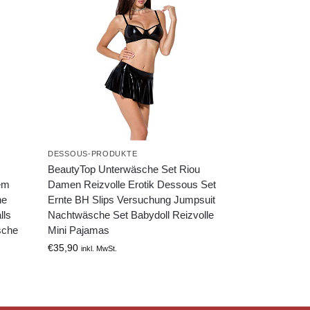
DESSOUS-PRODUKTE
BeautyTop Unterwäsche Set Riou
em
Damen Reizvolle Erotik Dessous Set
he
Ernte BH Slips Versuchung Jumpsuit
lls
Nachtwäsche Set Babydoll Reizvolle
sche
Mini Pajamas
€
35,90
inkl. MwSt.