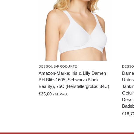
DESSOUS-PRODUKTE
DESSO
Amazon-Marke: Iris & Lilly Damen
Dame
BH Blibs1605, Schwarz (Black
Unter
Beauty), 75C (Herstellergröße: 34C)
Tankin
Gefül
€
35,00
inkl. MwSt.
Desso
Badeb
€
18,7