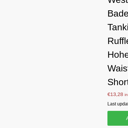
Bade
Tank
Ruff
Hohe
Wais
Shor
€
13,28
i
Last upda