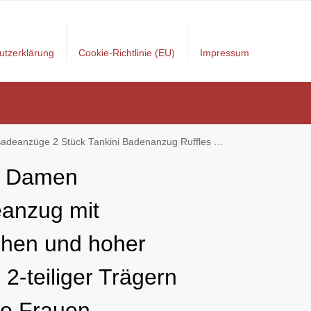
utzerklärung
Cookie-Richtlinie (EU)
Impressum
nzug Ruffles Bademode Hoher Bauchweg High Waist Beachwear Shorts
y Damen
anzug mit
hen und hoher
e 2-teiliger Trägern
e Frauen