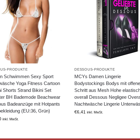
US-PRODUKTE
DESSOUS-PRODUKTE
n Schwimmen Sexy Sport
MCYs Damen Lingerie
wäsche Yoga Fitness Cartoon
Bodystockings Bodys mit offen
i Shorts Strand Bikini Set
Schritt aus Mesh Hohe elastisc
lter BH Bademode Beachwear
overall Dessous Negligee Overa
us Badeanzüge mit Hotpants
Nachtwäsche Lingerie Unterwä
ekleidung (EU:36, Grün)
€
6,41
inkl. MwSt.
0
inkl. MwSt.