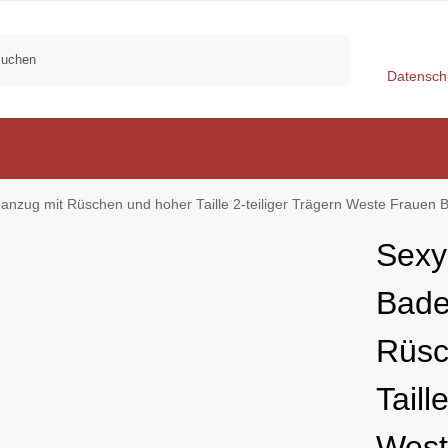
Suchen
Datensch
 Rüschen und hoher Taille 2-teiliger Trägern Weste Frauen Badeanzüge 2 Stück Tankini Badena
Sex
Bade
Rüsc
Taill
West