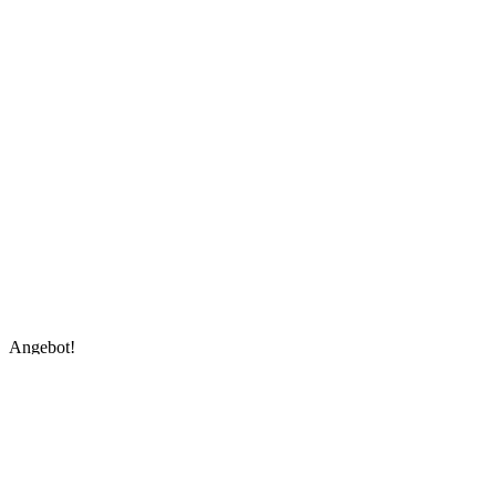
Angebot!
Schiesser Mädchen Softbra
BH, Weiß (weiss 100), 75A