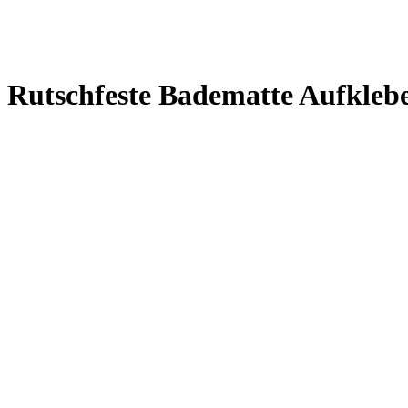
Rutschfeste Badematte Aufkle
€
7,10
inkl. MwSt.
The Treads are self-adhesive and very easy to apply. Hides bath and sh
quick and simply to apply.
Last updated on 8. August 2026 02:38
Amazon / Ebay Produkt ansehen*
Kategorien
Werbung
Werbung
Werbung
Werbung