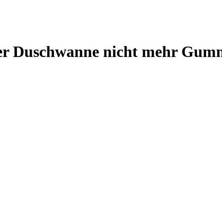
ber Duschwanne nicht mehr Gumm
ower imperfections. Stylish alternative to unhygienic dirty bath mats. Mo