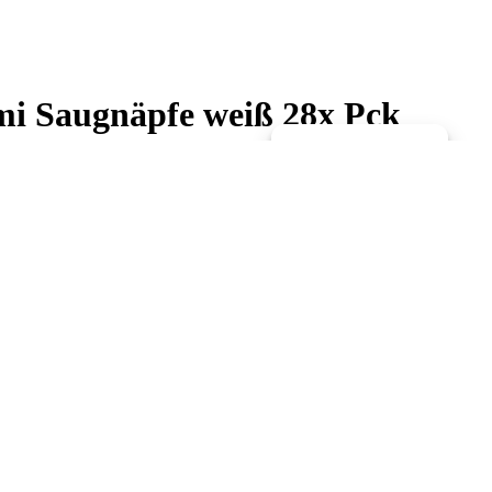
i Saugnäpfe weiß 28x Pck
Zustimmung verwalten
re stylish than traditional bath mats. Affordable, cost effective and