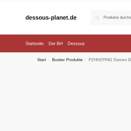
dessous-planet.de
Startseite
Der BH
Dessous
Start
Bustier Produkte
PZHHZPING Damen Dessous Strap
/
/