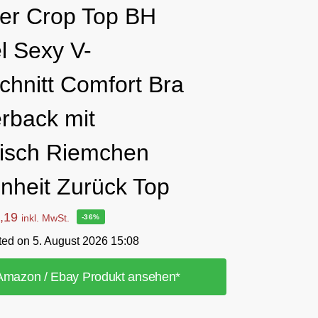
ier Crop Top BH
l Sexy V-
chnitt Comfort Bra
rback mit
tisch Riemchen
nheit Zurück Top
,19
inkl. MwSt.
-36%
ted on 5. August 2026 15:08
Amazon / Ebay Produkt ansehen*