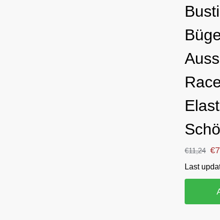
Bust
Büge
Auss
Race
Elas
Schö
€
7
€
11,24
Last upda