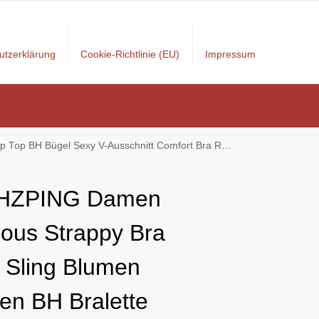
utzerklärung
Cookie-Richtlinie (EU)
Impressum
mfort Bra Racerback mit Elastisch Riemchen Schönheit Zurück Top
HZPING Damen
ous Strappy Bra
 Sling Blumen
zen BH Bralette