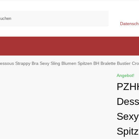
Suchen
Datensch
py Bra Sexy Sling Blumen Spitzen BH Bralette Bustier Crop Top BH Bügel Sexy V-Ausschnitt Co
Angebot!
PZH
Dess
Sexy
Spit