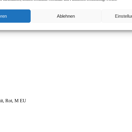
eren
Ablehnen
Einstell
t, Rot, M EU