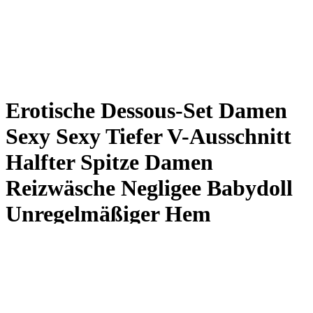
Erotische Dessous-Set Damen
Sexy Sexy Tiefer V-Ausschnitt
Halfter Spitze Damen
Reizwäsche Negligee Babydoll
Unregelmäßiger Hem
Nachtwäsche Spitze
Nachthemd Lingerie
Nachtkleid G-String Sleepwear