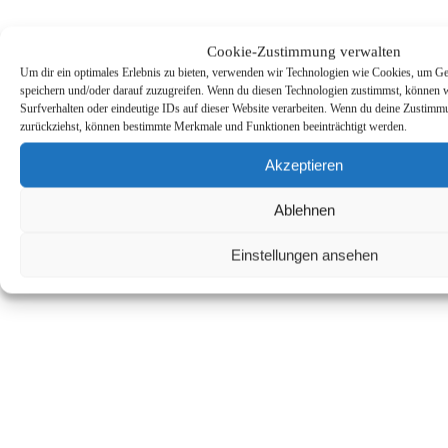
Cookie-Zustimmung verwalten
Um dir ein optimales Erlebnis zu bieten, verwenden wir Technologien wie Cookies, um Ge
speichern und/oder darauf zuzugreifen. Wenn du diesen Technologien zustimmst, können 
Surfverhalten oder eindeutige IDs auf dieser Website verarbeiten. Wenn du deine Zustimmun
zurückziehst, können bestimmte Merkmale und Funktionen beeinträchtigt werden.
Akzeptieren
Ablehnen
Einstellungen ansehen