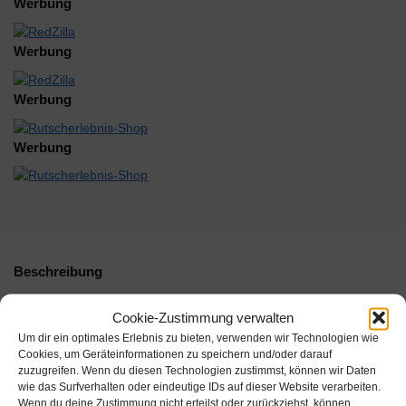
Werbung
Werbung
Werbung
Werbung
Beschreibung
Zusätzliche Informationen
Cookie-Zustimmung verwalten
Um dir ein optimales Erlebnis zu bieten, verwenden wir Technologien wie
Cookies, um Geräteinformationen zu speichern und/oder darauf
zuzugreifen. Wenn du diesen Technologien zustimmst, können wir Daten
-23%
wie das Surfverhalten oder eindeutige IDs auf dieser Website verarbeiten.
Wenn du deine Zustimmung nicht erteilst oder zurückziehst, können