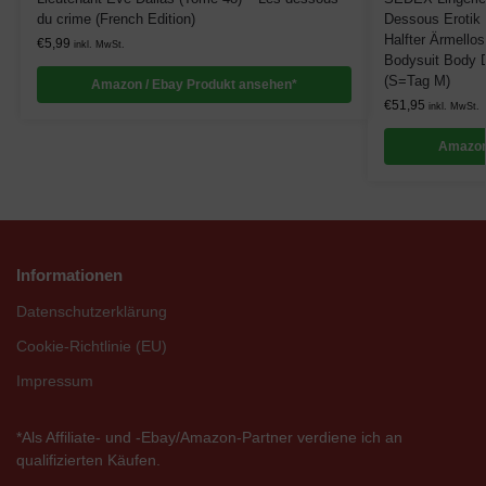
du crime (French Edition)
Dessous Erotik 
Halfter Ärmello
€
5,99
inkl. MwSt.
Bodysuit Body D
(S=Tag M)
Amazon / Ebay Produkt ansehen*
€
51,95
inkl. MwSt.
Amazon
Informationen
Datenschutzerklärung
Cookie-Richtlinie (EU)
Impressum
*Als Affiliate- und -Ebay/Amazon-Partner verdiene ich an
qualifizierten Käufen.