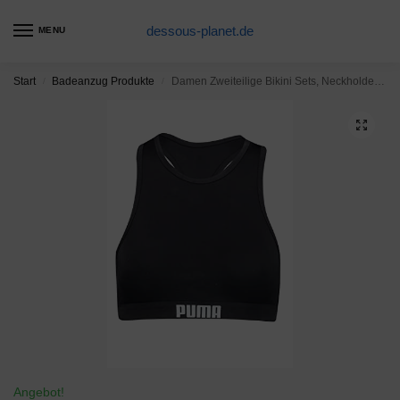
dessous-planet.de
MENU
Start
Badeanzug Produkte
Damen Zweiteilige Bikini Sets, Neckholder Oberteil Bandeau Bademode Push up Bikinis bade Sexy Badeanzug tanga Bikinis swimsuit für Frauen Badeanzug Wellenmuster der schwarzen und weißen Streifen
/
/
Angebot!