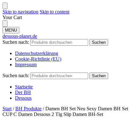
Skip to navigation
Skip to content
Your Cart
MENU
dessous-planet.de
Suchen nach:
Suchen
Datenschutzerklärung
Cookie-Richtlinie (EU)
Impressum
Suchen nach:
Suchen
Startseite
Der BH
Dessous
Start
/
BH Produkte
/
Damen BH Set Neu Sexy Damen BH Set
CUP C Damen Dessous 2 Tlg Slip Damen BH-Set