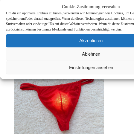
Cookie-Zustimmung verwalten
Um dir ein optimales Erlebnis zu bieten, verwenden wir Technologien wie Cookies, um Ge
speichern und/oder darauf zuzugreifen. Wenn du diesen Technologien zustimmst, können 
Surfverhalten oder eindeutige IDs auf dieser Website verarbeiten. Wenn du deine Zustimmun
zurückziehst, können bestimmte Merkmale und Funktionen beeinträchtigt werden.
Dessous-Produkte
Akzeptieren
BH Dessous Bullet-BH Cone-BH Vintage-BH Retro-BH
Spitz-BH Spitz-Cups Übergröße
€
15,99
Amazon / Ebay Produkt ansehen*
inkl. MwSt.
Ablehnen
Einstellungen ansehen