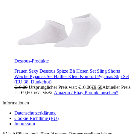
Dessous-Produkte
Frauen Sexy Dessous Spitze Bh Hosen Set Sling Shorts
Weiche Pyjamas Set Halfter Kleid Komfort Pyjamas Slip Set
(EU:38, Dunkelrot)
€
10,00
Ursprünglicher Preis war: €10,00
€
9,60
Aktueller Preis
ist: €9,60.
Amazon / Ebay Produkt ansehen*
inkl. MwSt.
Informationen
Datenschutzerklärung
Cookie-Richtlinie (EU)
Impressum
*Als Affiliate- und -Ebay/Amazon-Partner verdiene ich an