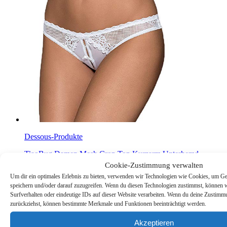
Dessous-Produkte
TiaoBug Damen Mesh Crop Top Kurzarm Unterhemd
Bauchfreies Oberteil Basic Transparent Unterwäsche Shirts
Cookie-Zustimmung verwalten
Ouvert Dessous Reizvoll Weiß One Size
Um dir ein optimales Erlebnis zu bieten, verwenden wir Technologien wie Cookies, um Ge
€
18,90
Amazon / Ebay Produkt ansehen*
inkl. MwSt.
speichern und/oder darauf zuzugreifen. Wenn du diesen Technologien zustimmst, können 
-43%
Surfverhalten oder eindeutige IDs auf dieser Website verarbeiten. Wenn du deine Zustimmun
zurückziehst, können bestimmte Merkmale und Funktionen beeinträchtigt werden.
Akzeptieren