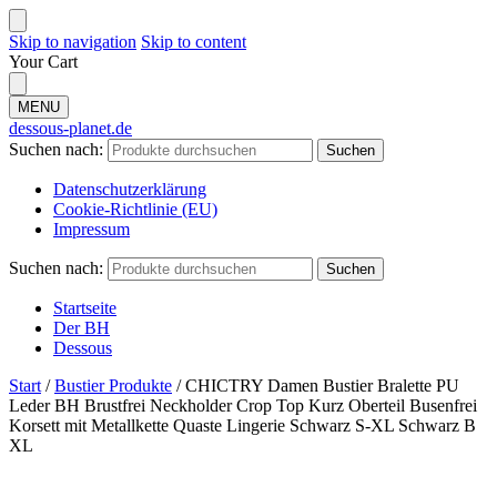
Skip to navigation
Skip to content
Your Cart
MENU
dessous-planet.de
Suchen nach:
Suchen
Datenschutzerklärung
Cookie-Richtlinie (EU)
Impressum
Suchen nach:
Suchen
Startseite
Der BH
Dessous
Start
/
Bustier Produkte
/
CHICTRY Damen Bustier Bralette PU
Leder BH Brustfrei Neckholder Crop Top Kurz Oberteil Busenfrei
Korsett mit Metallkette Quaste Lingerie Schwarz S-XL Schwarz B
XL