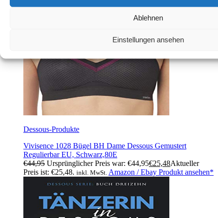
Ablehnen
Einstellungen ansehen
Dessous-Produkte
Vivisence 1028 Bügel BH Dame Dessous Gemustert
Regulierbar EU, Schwarz,80E
€
44,95
Ursprünglicher Preis war: €44,95
€
25,48
Aktueller
Preis ist: €25,48.
Amazon / Ebay Produkt ansehen*
inkl. MwSt.