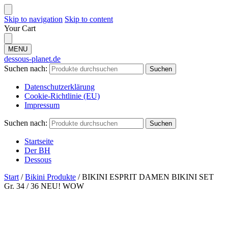
Skip to navigation
Skip to content
Your Cart
MENU
dessous-planet.de
Suchen nach:
Suchen
Datenschutzerklärung
Cookie-Richtlinie (EU)
Impressum
Suchen nach:
Suchen
Startseite
Der BH
Dessous
Start
/
Bikini Produkte
/
BIKINI ESPRIT DAMEN BIKINI SET
Gr. 34 / 36 NEU! WOW