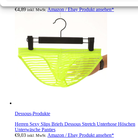
Reizwäsche Nachtkleid Unterwäsche
€
4,89
Amazon / Ebay Produkt ansehen*
inkl. MwSt.
Dessous-Produkte
Herren Sexy Slips Briefs Dessous Stretch Unterhose Höschen
Unterwäsche Panties
€
9,03
Amazon / Ebay Produkt ansehen*
inkl. MwSt.