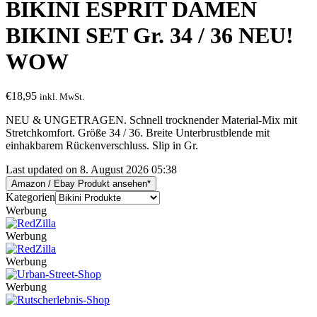
BIKINI ESPRIT DAMEN
BIKINI SET Gr. 34 / 36 NEU!
WOW
€
18,95
inkl. MwSt.
NEU & UNGETRAGEN. Schnell trocknender Material-Mix mit
Stretchkomfort. Größe 34 / 36. Breite Unterbrustblende mit
einhakbarem Rückenverschluss. Slip in Gr.
Last updated on 8. August 2026 05:38
Amazon / Ebay Produkt ansehen*
Kategorien
Werbung
Werbung
Werbung
Werbung