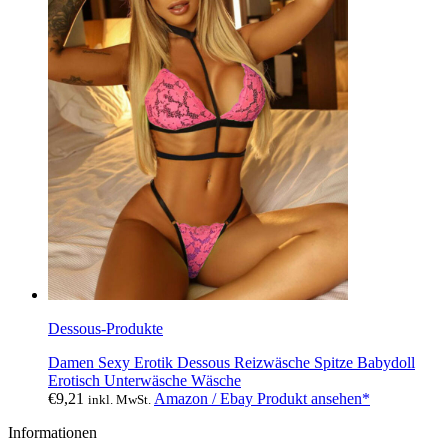
Dessous-Produkte
Damen Sexy Erotik Dessous Reizwäsche Spitze Babydoll
Erotisch Unterwäsche Wäsche
€
9,21
Amazon / Ebay Produkt ansehen*
inkl. MwSt.
Informationen