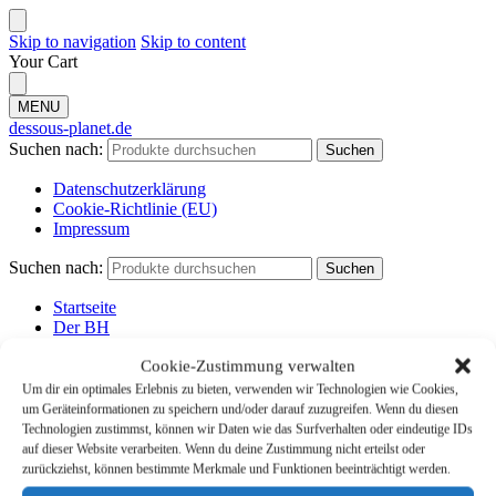
Skip to navigation
Skip to content
Your Cart
MENU
dessous-planet.de
Suchen nach:
Suchen
Datenschutzerklärung
Cookie-Richtlinie (EU)
Impressum
Suchen nach:
Suchen
Startseite
Der BH
Dessous
Cookie-Zustimmung verwalten
Start
/
Badeanzug Produkte
/
BambinoMio Windelschwimmanzug
Um dir ein optimales Erlebnis zu bieten, verwenden wir Technologien wie Cookies,
Badeanzug Babybadeanzug inkl. Einlage
um Geräteinformationen zu speichern und/oder darauf zuzugreifen. Wenn du diesen
Technologien zustimmst, können wir Daten wie das Surfverhalten oder eindeutige IDs
auf dieser Website verarbeiten. Wenn du deine Zustimmung nicht erteilst oder
zurückziehst, können bestimmte Merkmale und Funktionen beeinträchtigt werden.