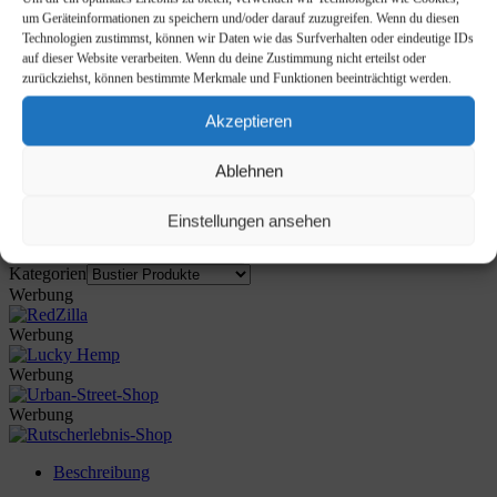
Nahtlos BH Frauen Bustier für
um Geräteinformationen zu speichern und/oder darauf zuzugreifen. Wenn du diesen
Sport Fitness Yoga
Technologien zustimmst, können wir Daten wie das Surfverhalten oder eindeutige IDs
auf dieser Website verarbeiten. Wenn du deine Zustimmung nicht erteilst oder
zurückziehst, können bestimmte Merkmale und Funktionen beeinträchtigt werden.
€
6,49
inkl. MwSt.
Akzeptieren
No trace cup surface, soft texture, delicate and shiny. Sexy elastic
thin shoulder strap, elastic and comfortable, not tight and not
Ablehnen
slipping, giving you a comfortable experience. Care: Hand wash
with cold water.
Einstellungen ansehen
Last updated on 6. August 2026 02:08
Amazon / Ebay Produkt ansehen*
Kategorien
Werbung
Werbung
Werbung
Werbung
Beschreibung