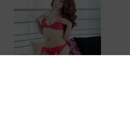
Dessous-Produkte
Sexy 4 Piece Lingerie Set Open Bra, Suspender, G-String,
Stockings Red
€
9,03
Amazon / Ebay Produkt ansehen*
inkl. MwSt.
Informationen
Datenschutzerklärung